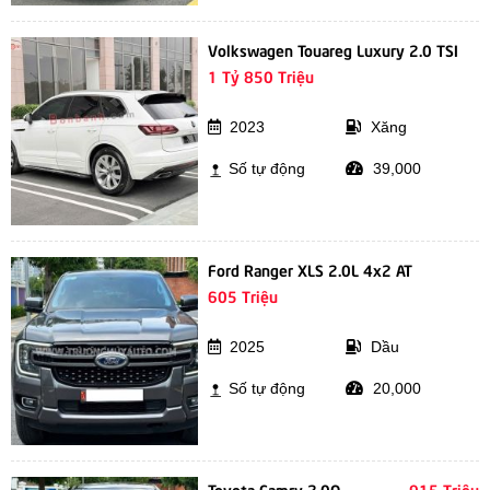
Volkswagen Touareg Luxury 2.0 TSI
1 Tỷ 850 Triệu
2023
Xăng
Số tự động
39,000
Ford Ranger XLS 2.0L 4x2 AT
605 Triệu
2025
Dầu
Số tự động
20,000
Toyota Camry 2.0Q
915 Triệu