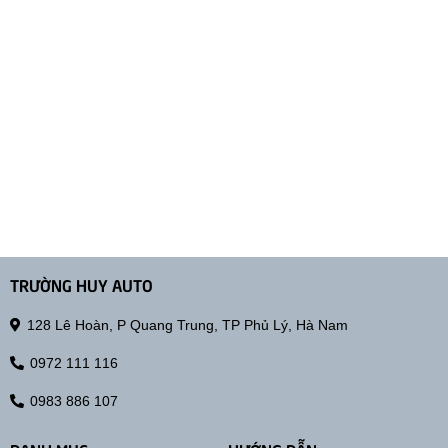
TRƯỜNG HUY AUTO
128 Lê Hoàn, P Quang Trung, TP Phủ Lý, Hà Nam
0972 111 116
0983 886 107