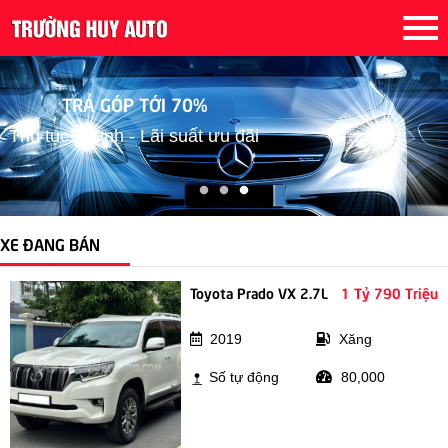
TRẢ GÓP TỚI 70%
Thủ tục nhanh - Lãi suất ưu đãi
XE ĐANG BÁN
Toyota Prado VX 2.7L
1 Tỷ 790 Triệu
2019
Xăng
Số tự động
80,000