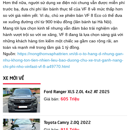
Hơn thế nữa, người sử dụng xe điện nói chung vẫn được miễn phí
trước bạ, đưa chi phí lăn bánh thực tế của VF 8 về mức thấp hơn
so với giá niêm yết. Ví dụ, chủ xe phiên bản VF 8 Eco có thể đưa
xe xuống đường chỉ từ 900 triệu đồng (lăn bánh tại Hà Nội).
Mang tới lựa chọn kinh tế nhưng vẫn đảm bảo trải nghiệm vận
hành vượt trội so với xe xăng, VF 8 đang là lựa chọn sáng giá với
những khách hàng tìm kiếm một chiếc xe gầm cao rộng rãi, an
toàn và mạnh mẽ trong tầm giá 1 tỷ đồng.
Nguồn:
https://nongthonvaphattrien.vn/di-o-to-hang-d-nhung-gan-
nhu-khong-ton-tien-nhien-lieu-bao-duong-chu-xe-trut-ganh-nang-
chi-phi-nho-vinfast-vf-8-a49770.html
XE MỚI VỀ
Ford Ranger XLS 2.0L 4x2 AT 2025
605 Triệu
Giá bán:
Toyota Camry 2.0Q 2022
915 Triệu
Giá bán: