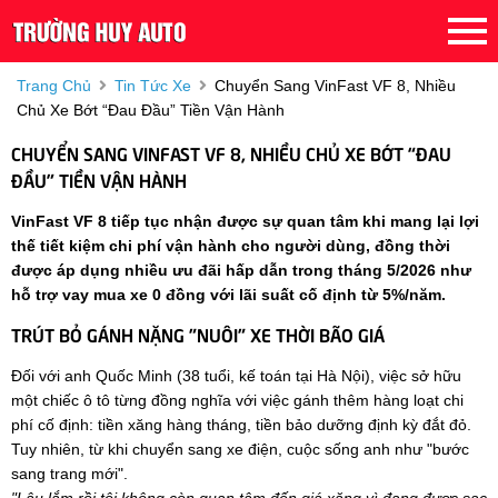
Trang Chủ
Tin Tức Xe
Chuyển Sang VinFast VF 8, Nhiều
Chủ Xe Bớt “đau Đầu” Tiền Vận Hành
CHUYỂN SANG VINFAST VF 8, NHIỀU CHỦ XE BỚT “ĐAU
ĐẦU” TIỀN VẬN HÀNH
VinFast VF 8 tiếp tục nhận được sự quan tâm khi mang lại lợi
thế tiết kiệm chi phí vận hành cho người dùng, đồng thời
được áp dụng nhiều ưu đãi hấp dẫn trong tháng 5/2026 như
hỗ trợ vay mua xe 0 đồng với lãi suất cố định từ 5%/năm.
TRÚT BỎ GÁNH NẶNG "NUÔI" XE THỜI BÃO GIÁ
Đối với anh Quốc Minh (38 tuổi, kế toán tại Hà Nội), việc sở hữu
một chiếc ô tô từng đồng nghĩa với việc gánh thêm hàng loạt chi
phí cố định: tiền xăng hàng tháng, tiền bảo dưỡng định kỳ đắt đỏ.
Tuy nhiên, từ khi chuyển sang xe điện, cuộc sống anh như "bước
sang trang mới".