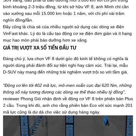
SUV xăng, dầu phải đi bảo dưỡng mỗi 5.000 km với chi phí trung
bình khoảng 2-3 triệu đồng, từ khi sở hữu VF 8, anh Minh chỉ cần
vào xưởng sau mỗi 15.000 km hoặc 1 năm, với chi phí vài trăm
nghìn đồng/lần.
Đây cũng là chia sẻ của nhiều người sử dụng các dòng xe điện
VinFast khác. Lý do là cấu tạo động cơ xe điện đơn giản và ít hạng
mục hao mòn phải bảo dưỡng hơn xe xăng.
GIÁ TRỊ VƯỢT XA SỐ TIỀN ĐẦU TƯ
Đáng chú ý, lựa chọn VF 8 dưới góc độ kinh tế không có nghĩa là
người dùng phải đánh đổi sự tiện nghi hay cảm xúc. Trái lại, mẫu
D-SUV này mang đến những trải nghiệm vượt trội so với tầm giá.
"Động cơ lên tới 402 mã lực, mô-men xoắn cực đại 620 Nm, những
thông số này tương đương các dòng xe thể thao nhiều tỷ đồng"
,
reviewer Phong Gió nhận định về động cơ VF 8 trên phiên bản Plus
2 cầu. Trong khi đó, anh cho rằng phiên bản Eco với sức mạnh 201
mã lực cũng là dư dả cho việc sử dụng hàng ngày.