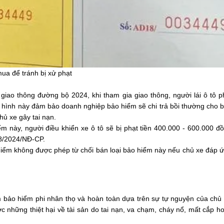
mua để tránh bị xử phạt
n giao thông đường bộ 2024, khi tham gia giao thông, người lái ô tô p
i hình này đảm bảo doanh nghiệp bảo hiểm sẽ chi trả bồi thường cho 
hủ xe gây tai nạn.
này, người điều khiển xe ô tô sẽ bị phạt tiền 400.000 - 600.000 đ
68/2024/NĐ-CP.
iểm không được phép từ chối bán loại bảo hiểm này nếu chủ xe đáp 
óm bảo hiểm phi nhân thọ và hoàn toàn dựa trên sự tự nguyện của chủ
c những thiệt hại về tài sản do tai nạn, va chạm, cháy nổ, mất cắp h