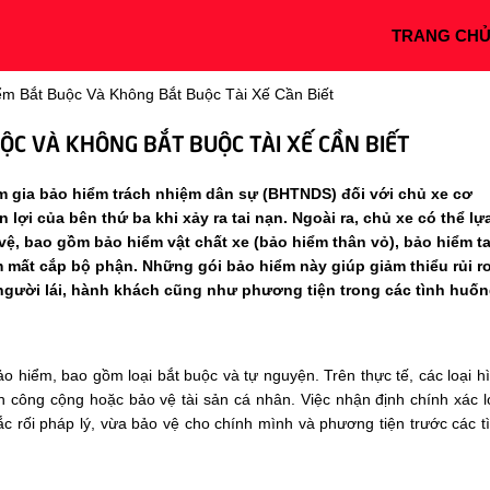
TRANG CH
m Bắt Buộc Và Không Bắt Buộc Tài Xế Cần Biết
ỘC VÀ KHÔNG BẮT BUỘC TÀI XẾ CẦN BIẾT
am gia
bảo hiểm trách nhiệm dân sự (BHTNDS)
đối với chủ xe cơ
lợi của bên thứ ba khi xảy ra tai nạn. Ngoài ra, chủ xe có thể lự
ệ, bao gồm bảo hiểm vật chất xe (bảo hiểm thân vỏ), bảo hiểm ta
m mất cắp bộ phận. Những gói bảo hiểm này giúp giảm thiểu rủi r
o người lái, hành khách cũng như phương tiện trong các tình huố
o hiểm, bao gồm loại bắt buộc và tự nguyện. Trên thực tế, các loại h
h công cộng hoặc bảo vệ tài sản cá nhân. Việc nhận định chính xác l
c rối pháp lý, vừa bảo vệ cho chính mình và phương tiện trước các t