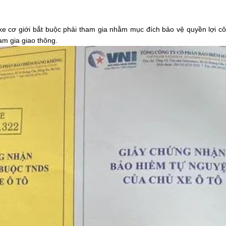
 xe cơ giới bắt buộc phải tham gia nhằm mục đích bảo vệ quyền lợi c
am gia giao thông.