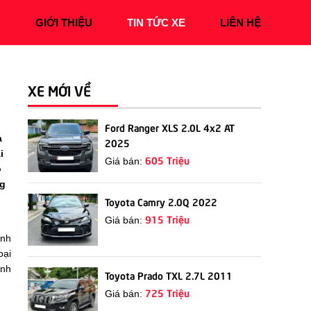
Ủ
GIỚI THIỆU
TIN TỨC XE
LIÊN HỆ
XE MỚI VỀ
Ford Ranger XLS 2.0L 4x2 AT
a
2025
i
605 Triệu
Giá bán:
o
ng
Toyota Camry 2.0Q 2022
915 Triệu
Giá bán:
ình
oại
ình
Toyota Prado TXL 2.7L 2011
725 Triệu
Giá bán: