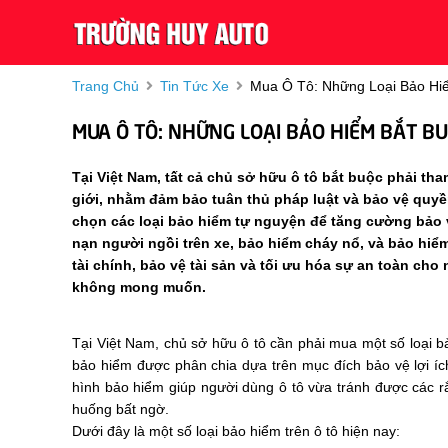
Trang Chủ
Tin Tức Xe
Mua Ô Tô: Những Loại Bảo Hiể
MUA Ô TÔ: NHỮNG LOẠI BẢO HIỂM BẮT BU
Tại Việt Nam, tất cả chủ sở hữu ô tô bắt buộc phải th
giới, nhằm đảm bảo tuân thủ pháp luật và bảo vệ quyền 
chọn các loại bảo hiểm tự nguyện để tăng cường bảo v
nạn người ngồi trên xe, bảo hiểm cháy nổ, và bảo hiể
tài chính, bảo vệ tài sản và tối ưu hóa sự an toàn ch
không mong muốn.
Tại Việt Nam, chủ sở hữu ô tô cần phải mua một số loại bả
bảo hiểm được phân chia dựa trên mục đích bảo vệ lợi íc
hình bảo hiểm giúp người dùng ô tô vừa tránh được các rắ
huống bất ngờ.
Dưới đây là một số loại bảo hiểm trên ô tô hiện nay: