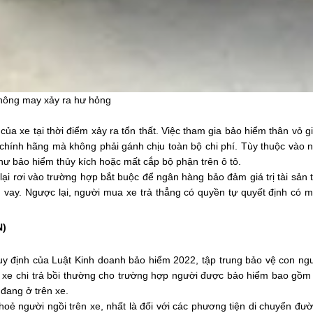
 không may xảy ra hư hỏng
của xe tại thời điểm xảy ra tổn thất. Việc tham gia bảo hiểm thân vỏ g
n chính hãng mà không phải gánh chịu toàn bộ chi phí. Tùy thuộc vào 
hư bảo hiểm thủy kích hoặc mất cắp bộ phận trên ô tô.
lại rơi vào trường hợp bắt buộc để ngân hàng bảo đảm giá trị tài sản 
ạn vay. Ngược lại, người mua xe trả thẳng có quyền tự quyết định có 
N)
y định của Luật Kinh doanh bảo hiểm 2022, tập trung bảo vệ con ng
n xe chi trả bồi thường cho trường hợp người được bảo hiểm bao gồm 
 đang ở trên xe.
hoẻ người ngồi trên xe, nhất là đối với các phương tiện di chuyển đư