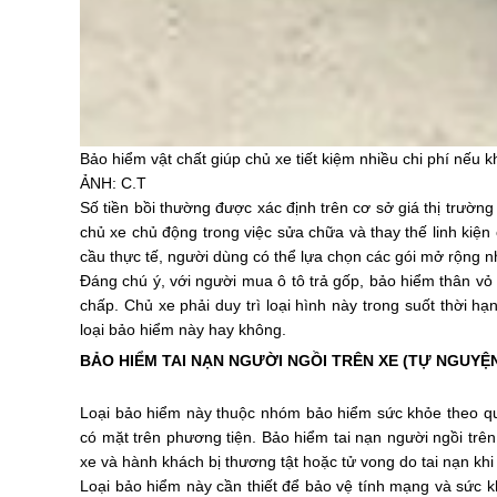
Bảo hiểm vật chất giúp chủ xe tiết kiệm nhiều chi phí nếu
ẢNH: C.T
Số tiền bồi thường được xác định trên cơ sở giá thị trường 
chủ xe chủ động trong việc sửa chữa và thay thế linh kiệ
cầu thực tế, người dùng có thể lựa chọn các gói mở rộng n
Đáng chú ý, với người mua ô tô trả gốp, bảo hiểm thân vỏ 
chấp. Chủ xe phải duy trì loại hình này trong suốt thời h
loại bảo hiểm này hay không.
BẢO HIỂM TAI NẠN NGƯỜI NGỒI TRÊN XE (TỰ NGUYỆ
Loại bảo hiểm này thuộc nhóm bảo hiểm sức khỏe theo qu
có mặt trên phương tiện. Bảo hiểm tai nạn người ngồi trê
xe và hành khách bị thương tật hoặc tử vong do tai nạn khi
Loại bảo hiểm này cần thiết để bảo vệ tính mạng và sức k