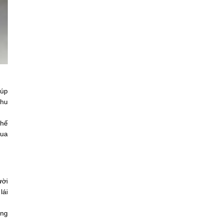
iúp
nhu
thế
mua
ười
lái
ờng