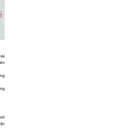
hải
bên
ồng
ứng
 sở
oặc