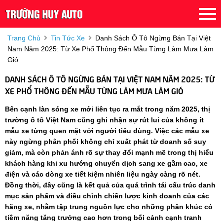
Trang Chủ
Tin Tức Xe
Danh Sách Ô Tô Ngừng Bán Tại Việt
Nam Năm 2025: Từ Xe Phổ Thông Đến Mẫu Từng Làm Mưa Làm
Gió
DANH SÁCH Ô TÔ NGỪNG BÁN TẠI VIỆT NAM NĂM 2025: TỪ
XE PHỔ THÔNG ĐẾN MẪU TỪNG LÀM MƯA LÀM GIÓ
Bên cạnh làn sóng xe mới liên tục ra mắt trong năm 2025, thị
trường ô tô Việt Nam cũng ghi nhận sự rút lui của không ít
mẫu xe từng quen mặt với người tiêu dùng. Việc các mẫu xe
này ngừng phân phối không chỉ xuất phát từ doanh số suy
giảm, mà còn phản ánh rõ sự thay đổi mạnh mẽ trong thị hiếu
khách hàng khi xu hướng chuyển dịch sang xe gầm cao, xe
điện và các dòng xe tiết kiệm nhiên liệu ngày càng rõ nét.
Đồng thời, đây cũng là kết quả của quá trình tái cấu trúc danh
mục sản phẩm và điều chỉnh chiến lược kinh doanh của các
hãng xe, nhằm tập trung nguồn lực cho những phân khúc có
tiềm năng tăng trưởng cao hơn trong bối cảnh cạnh tranh