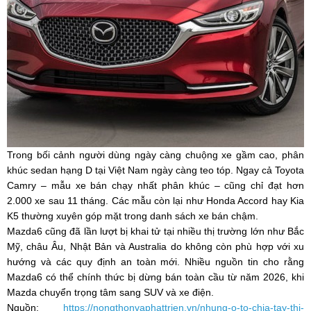
Trong bối cảnh người dùng ngày càng chuộng xe gầm cao, phân
khúc sedan hạng D tại Việt Nam ngày càng teo tóp. Ngay cả Toyota
Camry – mẫu xe bán chạy nhất phân khúc – cũng chỉ đạt hơn
2.000 xe sau 11 tháng. Các mẫu còn lại như Honda Accord hay Kia
K5 thường xuyên góp mặt trong danh sách xe bán chậm.
Mazda6 cũng đã lần lượt bị khai tử tại nhiều thị trường lớn như Bắc
Mỹ, châu Âu, Nhật Bản và Australia do không còn phù hợp với xu
hướng và các quy định an toàn mới. Nhiều nguồn tin cho rằng
Mazda6 có thể chính thức bị dừng bán toàn cầu từ năm 2026, khi
Mazda chuyển trọng tâm sang SUV và xe điện.
Nguồn:
https://nongthonvaphattrien.vn/nhung-o-to-chia-tay-thi-