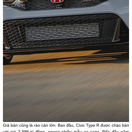
Giá bán cũng là rào cản lớn. Ban đầu, Civic Type R được chào bán
với giá 2,399 tỷ đồng, ngang nhiều mẫu xe sang. Đến đầu năm