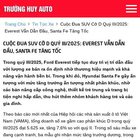
Trang Chủ
Tin Tức Xe
Cuộc Đua SUV Cỡ D Quý III/2025:
Everest Vẫn Dẫn Đầu, Santa Fe Tăng Tốc
CUỘC ĐUA SUV CỠ D QUÝ III/2025: EVEREST VẪN DẪN
ĐẦU, SANTA FE TĂNG TỐC
Trong quý III/2025, Ford Everest tiếp tục duy trì vị trí dẫn đầu
với lượng xe bán ra ổn định nhờ thương hiệu mạnh và khả
năng vận hành bền bỉ. Trong khi đó, Hyundai Santa Fe gây ấn
tượng với mức tăng trưởng ấn tượng nhất phân khúc, nhờ
các bản nâng cấp công nghệ, thiết kế trẻ trung và trang bị
tiện nghi hấp dẫn, thu hút thêm nhóm khách hàng trẻ và các
gia đình.
Theo báo cáo mới nhất của Hiệp hội các nhà sản xuất ô tô Việt
Nam (VAMA), tổng doanh số xe gầm cao phân khúc D trong quý
III/2025 đạt 5.625 xe, tăng 7,6% so với quý II. Trong số sáu mẫu xe
đang cạnh tranh, ba mẫu ghi nhận mức tăng trưởng dương, trong