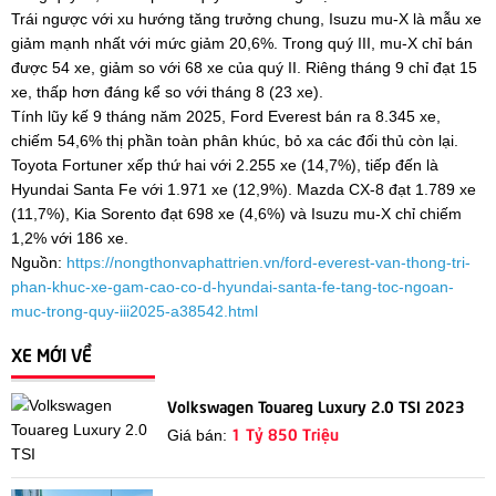
Trái ngược với xu hướng tăng trưởng chung, Isuzu mu-X là mẫu xe
giảm mạnh nhất với mức giảm 20,6%. Trong quý III, mu-X chỉ bán
được 54 xe, giảm so với 68 xe của quý II. Riêng tháng 9 chỉ đạt 15
xe, thấp hơn đáng kể so với tháng 8 (23 xe).
Tính lũy kế 9 tháng năm 2025, Ford Everest bán ra 8.345 xe,
chiếm 54,6% thị phần toàn phân khúc, bỏ xa các đối thủ còn lại.
Toyota Fortuner xếp thứ hai với 2.255 xe (14,7%), tiếp đến là
Hyundai Santa Fe với 1.971 xe (12,9%). Mazda CX-8 đạt 1.789 xe
(11,7%), Kia Sorento đạt 698 xe (4,6%) và Isuzu mu-X chỉ chiếm
1,2% với 186 xe.
Nguồn:
https://nongthonvaphattrien.vn/ford-everest-van-thong-tri-
phan-khuc-xe-gam-cao-co-d-hyundai-santa-fe-tang-toc-ngoan-
muc-trong-quy-iii2025-a38542.html
XE MỚI VỀ
Volkswagen Touareg Luxury 2.0 TSI 2023
1 Tỷ 850 Triệu
Giá bán: