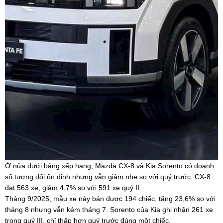
Ở nửa dưới bảng xếp hạng, Mazda CX-8 và Kia Sorento có doanh
số tương đối ổn định nhưng vẫn giảm nhẹ so với quý trước. CX-8
đạt 563 xe, giảm 4,7% so với 591 xe quý II.
Tháng 9/2025, mẫu xe này bán được 194 chiếc, tăng 23,6% so với
tháng 8 nhưng vẫn kém tháng 7. Sorento của Kia ghi nhận 261 xe
trong quý III, chỉ thấp hơn quý trước đúng một chiếc.