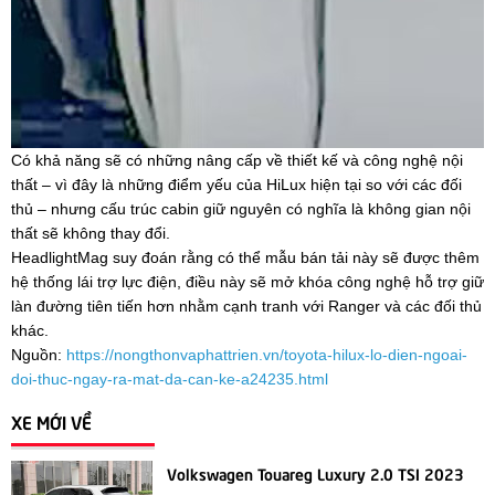
Có khả năng sẽ có những nâng cấp về thiết kế và công nghệ nội
thất – vì đây là những điểm yếu của HiLux hiện tại so với các đối
thủ – nhưng cấu trúc cabin giữ nguyên có nghĩa là không gian nội
thất sẽ không thay đổi.
HeadlightMag suy đoán rằng có thể mẫu bán tải này sẽ được thêm
hệ thống lái trợ lực điện, điều này sẽ mở khóa công nghệ hỗ trợ giữ
làn đường tiên tiến hơn nhằm cạnh tranh với Ranger và các đối thủ
khác.
Nguồn:
https://nongthonvaphattrien.vn/toyota-hilux-lo-dien-ngoai-
doi-thuc-ngay-ra-mat-da-can-ke-a24235.html
XE MỚI VỀ
Volkswagen Touareg Luxury 2.0 TSI 2023