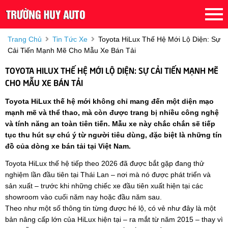
Trang Chủ
Tin Tức Xe
Toyota HiLux Thế Hệ Mới Lộ Diện: Sự
Cải Tiến Mạnh Mẽ Cho Mẫu Xe Bán Tải
TOYOTA HILUX THẾ HỆ MỚI LỘ DIỆN: SỰ CẢI TIẾN MẠNH MẼ
CHO MẪU XE BÁN TẢI
Toyota HiLux thế hệ mới không chỉ mang đến một diện mạo
mạnh mẽ và thể thao, mà còn được trang bị nhiều công nghệ
và tính năng an toàn tiên tiến. Mẫu xe này chắc chắn sẽ tiếp
tục thu hút sự chú ý từ người tiêu dùng, đặc biệt là những tín
đồ của dòng xe bán tải tại Việt Nam.
Toyota HiLux thế hệ tiếp theo 2026 đã được bắt gặp đang thử
nghiệm lần đầu tiên tại Thái Lan – nơi mà nó được phát triển và
sản xuất – trước khi những chiếc xe đầu tiên xuất hiện tại các
showroom vào cuối năm nay hoặc đầu năm sau.
Theo như một số thông tin từng được hé lộ, có vẻ như đây là một
bản nâng cấp lớn của HiLux hiện tại – ra mắt từ năm 2015 – thay vì