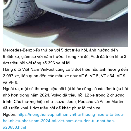
Mercedes-Benz xếp thứ ba với 5 đợt triệu hồi, ảnh hưởng đến
6.355 xe, giảm so với năm trước. Trong khi đó, Audi đã triển khai 3
đợt triệu hồi với tổng số 396 xe bị lỗi.
Hãng ô tô Việt Nam VinFast cũng có 3 đợt triệu hồi, ảnh hưởng đến
2.097 xe, liên quan đến các mẫu xe như VF 6, VF 5, VF e34, VF 9
và VF 8.
Ngoài ra, một số thương hiệu nổi bật khác cũng có các đợt triệu hồi
nhỏ hơn trong năm 2024. Volvo đã triệu hồi 12 xe trong 2 chương
trình. Các thương hiệu như Isuzu, Jeep, Porsche và Aston Martin
đều triển khai 1 đợt triệu hồi để khắc phục lỗi trên xe.
Nguồn:
https://nongthonvaphattrien.vn/hai-thuong-hieu-o-to-trieu-
hoi-nhieu-nhat-nam-2024-tai-viet-nam-deu-den-tu-nhat-ban-
a23658.html