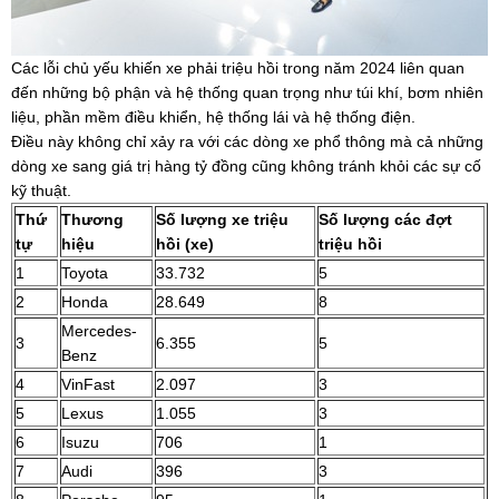
Các lỗi chủ yếu khiến xe phải triệu hồi trong năm 2024 liên quan
đến những bộ phận và hệ thống quan trọng như túi khí, bơm nhiên
liệu, phần mềm điều khiển, hệ thống lái và hệ thống điện.
Điều này không chỉ xảy ra với các dòng xe phổ thông mà cả những
dòng xe sang giá trị hàng tỷ đồng cũng không tránh khỏi các sự cố
kỹ thuật.
Thứ
Thương
Số lượng xe triệu
Số lượng các đợt
tự
hiệu
hồi (xe)
triệu hồi
1
Toyota
33.732
5
2
Honda
28.649
8
Mercedes-
3
6.355
5
Benz
4
VinFast
2.097
3
5
Lexus
1.055
3
6
Isuzu
706
1
7
Audi
396
3