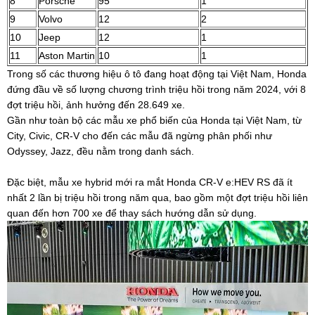
8
Porsche
95
1
9
Volvo
12
2
10
Jeep
12
1
11
Aston Martin
10
1
Trong số các thương hiệu ô tô đang hoạt động tại Việt Nam, Honda
đứng đầu về số lượng chương trình triệu hồi trong năm 2024, với 8
đợt triệu hồi, ảnh hưởng đến 28.649 xe.
Gần như toàn bộ các mẫu xe phổ biến của Honda tại Việt Nam, từ
City, Civic, CR-V cho đến các mẫu đã ngừng phân phối như
Odyssey, Jazz, đều nằm trong danh sách.
Đặc biệt, mẫu xe hybrid mới ra mắt Honda CR-V e:HEV RS đã ít
nhất 2 lần bị triệu hồi trong năm qua, bao gồm một đợt triệu hồi liên
quan đến hơn 700 xe để thay sách hướng dẫn sử dụng.