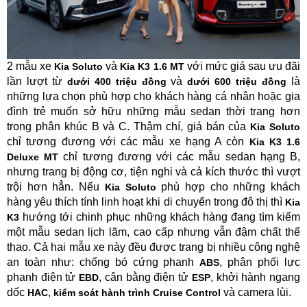
2 mẫu xe
và
với mức giá sau ưu đãi
Kia Soluto
Kia K3 1.6 MT
lần lượt từ
và
là
dưới 400 triệu đồng
dưới 600 triệu đồng
những lựa chọn phù hợp cho khách hàng cá nhân hoặc gia
đình trẻ muốn sở hữu những mẫu sedan thời trang hơn
trong phân khúc B và C. Thậm chí, giá bán của
Kia Soluto
chỉ tương đương với các mẫu xe hạng A còn
Kia K3 1.6
chỉ tương đương với các mẫu sedan hạng B,
Deluxe MT
nhưng trang bị động cơ, tiện nghi và cả kích thước thì vượt
trội hơn hẳn. Nếu
phù hợp cho những khách
Kia Soluto
hàng yêu thích tính linh hoạt khi di chuyển trong đô thị thì
Kia
hướng tới chinh phục những khách hàng đang tìm kiếm
K3
một mẫu sedan lịch lãm, cao cấp nhưng vẫn đậm chất thể
thao. Cả hai mẫu xe này đều được trang bị nhiều công nghệ
an toàn như: chống bó cứng phanh
, phân phối lực
ABS
phanh điện tử
, cân bằng điện tử
, khởi hành ngang
EBD
ESP
dốc
,
và camera lùi.
HAC
kiểm soát hành trình Cruise Control