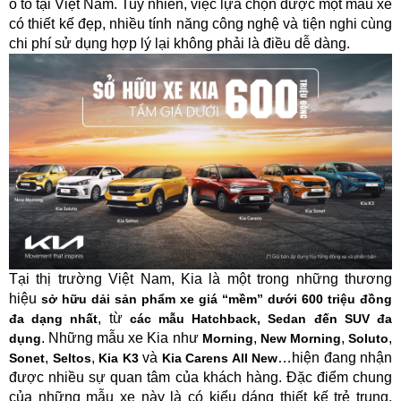
ô tô tại Việt Nam. Tuy nhiên, việc lựa chọn được một mẫu xe
có thiết kế đẹp, nhiều tính năng công nghệ và tiện nghi cùng
chi phí sử dụng hợp lý lại không phải là điều dễ dàng.
Tại thị trường Việt Nam, Kia là một trong những thương
hiệu
sở hữu dải sản phẩm xe giá “mềm” dưới 600 triệu đồng
, từ
đa dạng nhất
các mẫu Hatchback, Sedan đến SUV đa
. Những mẫu xe Kia như
,
,
,
dụng
Morning
New Morning
Soluto
,
,
và
…hiện đang nhận
Sonet
Seltos
Kia K3
Kia Carens All New
được nhiều sự quan tâm của khách hàng. Đặc điểm chung
của những mẫu xe này là có kiểu dáng thiết kế trẻ trung,