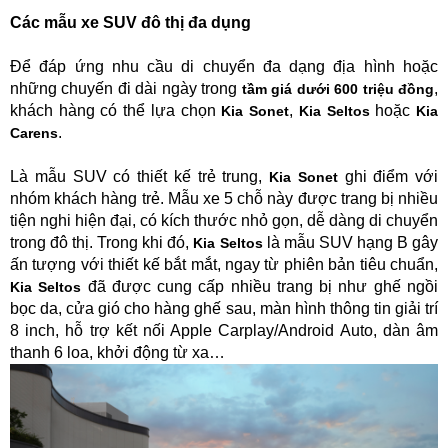
Các mẫu xe SUV đô thị đa dụng
Để đáp ứng nhu cầu di chuyển đa dạng địa hình hoặc
những chuyến đi dài ngày trong
,
tầm giá dưới 600 triệu đồng
khách hàng có thể lựa chọn
,
hoặc
Kia Sonet
Kia Seltos
Kia
.
Carens
Là mẫu SUV có thiết kế trẻ trung,
ghi điểm với
Kia Sonet
nhóm khách hàng trẻ. Mẫu xe 5 chỗ này được trang bị nhiều
tiện nghi hiện đại, có kích thước nhỏ gọn, dễ dàng di chuyển
trong đô thị. Trong khi đó,
là mẫu SUV hạng B gây
Kia Seltos
ấn tượng với thiết kế bắt mắt, ngay từ phiên bản tiêu chuẩn,
đã được cung cấp nhiều trang bị như ghế ngồi
Kia Seltos
bọc da, cửa gió cho hàng ghế sau, màn hình thông tin giải trí
8 inch, hỗ trợ kết nối Apple Carplay/Android Auto, dàn âm
thanh 6 loa, khởi động từ xa…