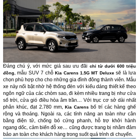
Đáng chú ý, với mức giá sau ưu đãi
chỉ từ dưới 600 triệu
, mẫu SUV 7 chỗ
sẽ là lựa
đồng
Kia Carens 1.5G MT Deluxe
chọn phù hợp cho cho những gia đình đông thành viên. Mẫu
xe này nổi bật nhờ hệ thống đèn với kiểu dáng thiết kế theo
ngôn ngữ của các chòm sao, đi kèm nhiều trang bị như cửa
sổ trời, cửa gió điều hòa âm trần… Với trục cơ sở dài nhất
phân khúc, đạt 2.780 mm,
bố trí các hàng ghế
Kia Carens
rộng và thoáng. Ngoài ra, các tính năng an toàn như cân
bằng điện tử, chống bó cứng phanh, hỗ trợ khởi hành
ngang dốc, cảm biến đỗ xe… cũng được trang bị nhằm đảm
bảo an toàn cho khách hàng trong suốt quá trình di chuyển.