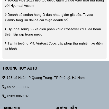
Toyota Vios 2023 tiếp tục được giảm giá,để vượt mặt thứ hạng
với Hyundai Accent
Doanh số sedan hạng D đua nhau giảm giá sốc, Toyota
Camry tăng ưu đãi để cải thiện doanh số
Hyundai Ioniq 5 - xe điện phân khúc crossover cỡ D đã hoàn
thiện lắp ráp trong nước
Tại thị trường Mỹ: VinFast được cấp phép thử nghiệm xe điện
tự hành
TRƯỜNG HUY AUTO
128 Lê Hoàn, P Quang Trung, TP Phủ Lý, Hà Nam
0972 111 116
0983 886 107
DANH MỤC
HƯỚNG DẪN