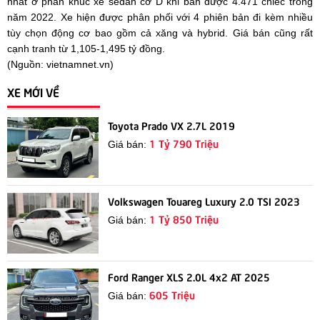
nhất ở phân khúc xe sedan cỡ D khi bán được 4.471 chiếc trong
năm 2022. Xe hiện được phân phối với 4 phiên bản đi kèm nhiều
tùy chọn động cơ bao gồm cả xăng và hybrid. Giá bán cũng rất
cạnh tranh từ 1,105-1,495 tỷ đồng.
(Nguồn: vietnamnet.vn)
XE MỚI VỀ
Toyota Prado VX 2.7L 2019
1 Tỷ 790 Triệu
Giá bán:
Volkswagen Touareg Luxury 2.0 TSI 2023
1 Tỷ 850 Triệu
Giá bán:
Ford Ranger XLS 2.0L 4x2 AT 2025
605 Triệu
Giá bán: