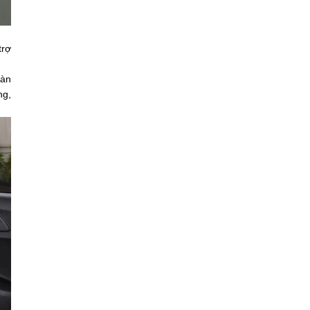
trợ
oàn
ng,