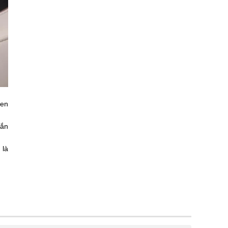
men
oắn
 là