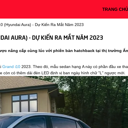
TRANG CH
 (Hyundai Aura) - Dự Kiến Ra Mắt Năm 2023
I AURA) - DỰ KIẾN RA MẮT NĂM 2023
ược nâng cấp cùng lúc với phiên bản hatchback tại thị trường Ấ
ai
Grand i10
2023. Theo đó, mẫu sedan hạng A này có phần đầu xe th
, xe còn có thêm dải đèn LED định vị ban ngày hình chữ "L" ngược mới.