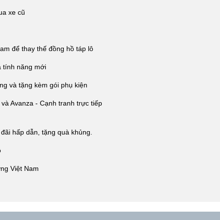
ua xe cũ
am để thay thế đồng hồ táp lô
 tính năng mới
ồng và tặng kèm gói phụ kiện
 và Avanza - Cạnh tranh trực tiếp
i hấp dẫn, tặng quà khủng.
ô
ờng Việt Nam