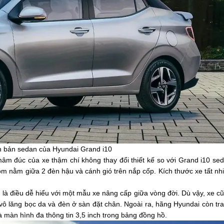
n bản sedan của Hyundai Grand i10
mâm đúc của xe thậm chí không thay đổi thiết kế so với Grand i10 se
ôm nằm giữa 2 đèn hậu và cánh gió trên nắp cốp. Kích thước xe tất nh
là điều dễ hiểu với một mẫu xe nâng cấp giữa vòng đời. Dù vậy, xe c
ế, vô lăng bọc da và đèn ở sàn đặt chân. Ngoài ra, hãng Hyundai còn tr
 màn hình đa thông tin 3,5 inch trong bảng đồng hồ.