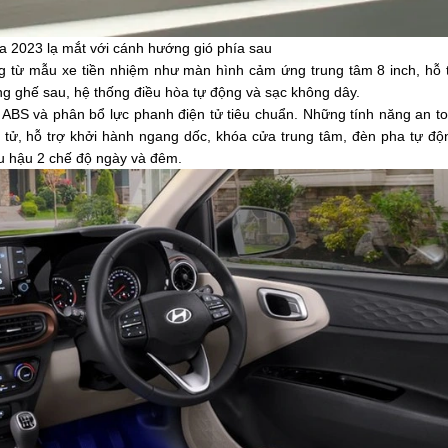
ra 2023 lạ mắt với cánh hướng gió phía sau
g từ mẫu xe tiền nhiệm như màn hình cảm ứng trung tâm 8 inch, hỗ 
ng ghế sau, hệ thống điều hòa tự động và sạc không dây.
h ABS và phân bổ lực phanh điện tử tiêu chuẩn. Những tính năng an t
n tử, hỗ trợ khởi hành ngang dốc, khóa cửa trung tâm, đèn pha tự độ
ếu hậu 2 chế độ ngày và đêm.