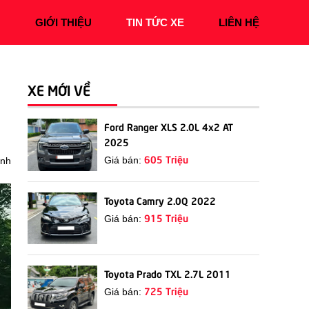
Ủ
GIỚI THIỆU
TIN TỨC XE
LIÊN HỆ
XE MỚI VỀ
n
Ford Ranger XLS 2.0L 4x2 AT
2025
605 Triệu
Giá bán:
anh
Toyota Camry 2.0Q 2022
915 Triệu
Giá bán:
Toyota Prado TXL 2.7L 2011
725 Triệu
Giá bán: