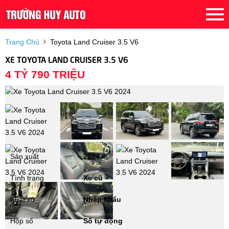
Trang Chủ
Toyota Land Cruiser 3.5 V6
XE TOYOTA LAND CRUISER 3.5 V6
4 TỶ 790 TRIỆU
Sản xuất
2024
Tình trạng
Xe cũ
Xuất xứ
Nhập khẩu
Hộp số
Số tự động