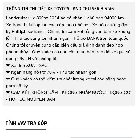
THÔNG TIN CHI TIẾT XE TOYOTA LAND CRUISER 3.5 V6
Landcruiser Lc 300sx 2024 Xe cá nhân 1 chủ odo 94000 km -
Xe trang bị full option cao cấp theo nhà sx - Xe bảo dưỡng định
kỳ Full lịch sử hãng - Chúng tôi cam kết bằng văn bản xe không
lỗi - Thủ tục sang tên nhanh gọn - Hỗ trợ BANK trên toàn quốc -
Chúng tôi chuyên cung cấp biển đấu giá định danh đẹp hợp
phong thủy - Quý khách có nhu cầu mua bán trao đổi xe qua sử
dụng hãy LH với chúng tôi
❤ Xe đẹp XUẤT SẮC
❤ Ngân hàng hỗ trợ 70% - Thủ tục nhanh gọn!
❤ Quý khách có thể kiểm tra chất lượng xe tại các hãng hoặc
gara bất kỳ
❤ CAM KẾT KHÔNG ĐÂM - KHÔNG NGẬP NƯỚC - ĐỘNG CƠ
- HỘP SỐ NGUYÊN BẢN
TÍNH VAY TRẢ GÓP