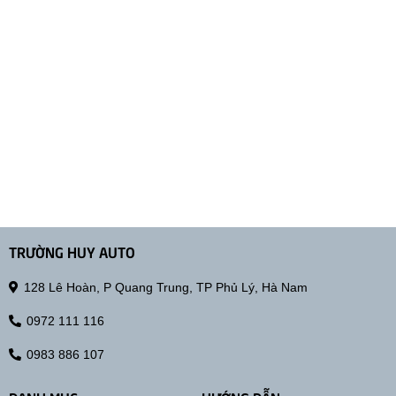
TRƯỜNG HUY AUTO
128 Lê Hoàn, P Quang Trung, TP Phủ Lý, Hà Nam
0972 111 116
0983 886 107