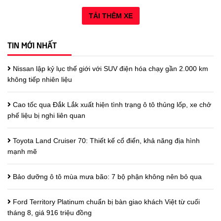
TẢI THÊM XE
TIN MỚI NHẤT
Nissan lập kỷ lục thế giới với SUV điện hóa chạy gần 2.000 km
không tiếp nhiên liệu
Cao tốc qua Đắk Lắk xuất hiện tình trạng ô tô thủng lốp, xe chở
phế liệu bị nghi liên quan
Toyota Land Cruiser 70: Thiết kế cổ điển, khả năng địa hình
mạnh mẽ
Bảo dưỡng ô tô mùa mưa bão: 7 bộ phận không nên bỏ qua
Ford Territory Platinum chuẩn bị bàn giao khách Việt từ cuối
tháng 8, giá 916 triệu đồng