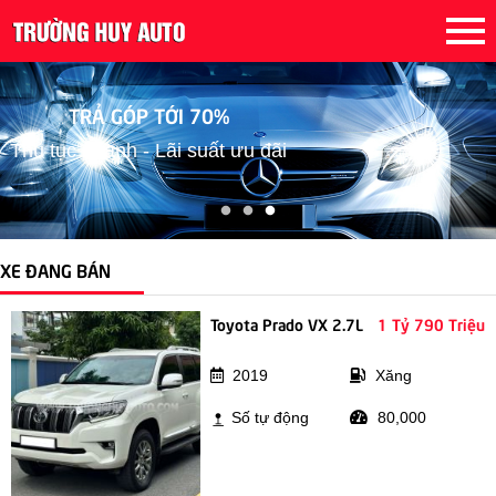
TRẢ GÓP TỚI 70%
Thủ tục nhanh - Lãi suất ưu đãi
XE ĐANG BÁN
Toyota Prado VX 2.7L
1 Tỷ 790 Triệu
2019
Xăng
Số tự động
80,000