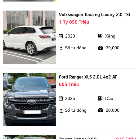
Volkswagen Touareg Luxury 2.0 TSI
1 Tỷ 850 Triệu
2023
Xăng
Số tự động
39,000
Ford Ranger XLS 2.0L 4x2 AT
605 Triệu
2025
Dầu
Số tự động
20,000
Toyota Camry 2.0Q
915 Triệu